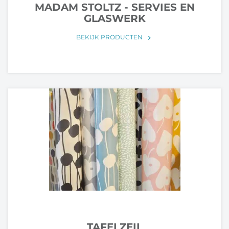
MADAM STOLTZ - SERVIES EN
GLASWERK
BEKIJK PRODUCTEN
keyboard_arrow_right
TAFELZEIL